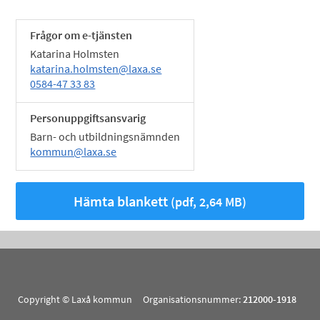
Frågor om e-tjänsten
Katarina Holmsten
katarina.holmsten@laxa.se
0584-47 33 83
Personuppgiftsansvarig
Barn- och utbildningsnämnden
kommun@laxa.se
Hämta blankett
(pdf, 2,64 MB)
Copyright © Laxå kommun Organisationsnummer:
212000-1918